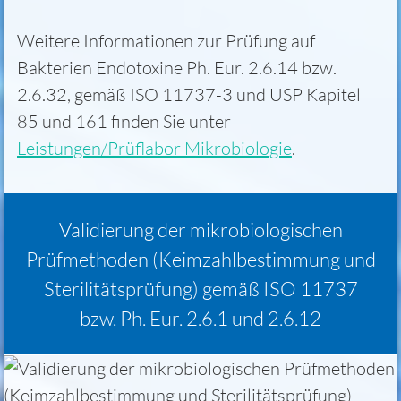
Weitere Informationen zur Prüfung auf
Bakterien Endotoxine Ph. Eur. 2.6.14 bzw.
2.6.32, gemäß ISO 11737-3 und USP Kapitel
85 und 161 finden Sie unter
Leistungen/Prüflabor Mikrobiologie
.
Validierung der mikrobiologischen
Prüfmethoden (Keimzahlbestimmung und
Sterilitätsprüfung) gemäß ISO 11737
bzw. Ph. Eur. 2.6.1 und 2.6.12