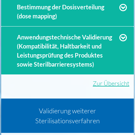
Bestimmung der Dosisverteilung
(dose mapping)
Anwendungstechnische Validierung
(Kompatibilität, Haltbarkeit und
Leistungsprüfung des Produktes
sowie Sterilbarrieresystems)
Zur Übersicht
Validierung weiterer
Sterilisationsverfahren