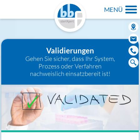
MENÜ
Validierungen
Gehen Sie sicher, dass Ihr System,
Prozess oder Verfahren
nachweislich einsatzbereit ist!